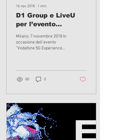
16 nov 2018
∙
1
min
D1 Group e LiveU
per l’evento
“Vodafone 5G
Milano, 7 novembre 2018 In
Experience Day”
occasione dell’evento
“Vodafone 5G Experience
Day” dedicato a partner, start
up e imprese coinvolte
nella...
80
0