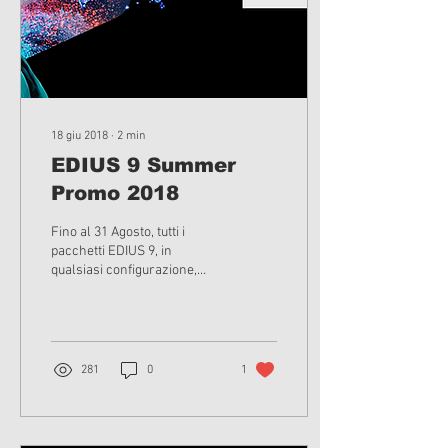
18 giu 2018
∙
2
min
EDIUS 9 Summer
Promo 2018
Fino al 31 Agosto, tutti i
pacchetti EDIUS 9, in
qualsiasi configurazione,
saranno forniti con in
omaggio il software ProDad
Vitascene V2 LE
281
0
1