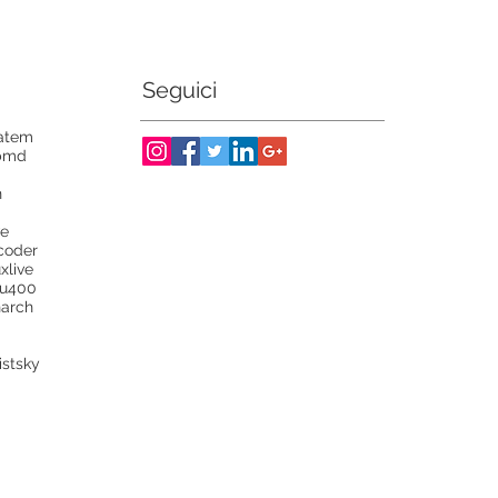
Seguici
atem
bmd
n
ve
coder
ux
live
lu400
arch
ist
sky
S