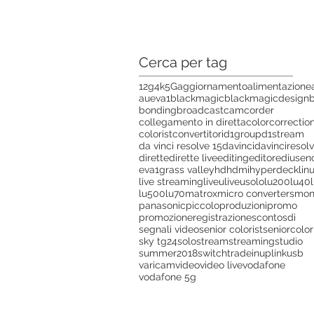
Cerca per tag
12g
4k
5G
aggiornamento
alimentazione
aueva1
blackmagic
blackmagicdesign
bonding
broadcast
camcorder
collegamento in diretta
colorcorrectio
colorist
convertitori
d1group
d1stream
da vinci resolve 15
davinci
davinciresol
dirette
dirette live
editing
editor
edius
en
eva1
grass valley
hd
hdmi
hyperdeck
lin
live streaming
liveu
liveusolo
lu200
lu40
lu500
lu70
matrox
micro converters
mon
panasonic
piccolo
produzioni
promo
promozione
registrazione
sconto
sdi
segnali video
senior colorist
seniorcolor
sky tg24
solo
stream
streaming
studio
summer2018
switch
tradein
uplink
usb
varicam
video
video live
vodafone
vodafone 5g
ISCRIVITI ALLA NEWSLETTER