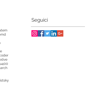
Seguici
atem
bmd
n
ve
coder
ux
live
lu400
arch
ist
sky
S