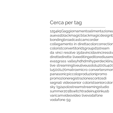
Cerca per tag
12g
4k
5G
aggiornamento
alimentazione
aueva1
blackmagic
blackmagicdesign
bonding
broadcast
camcorder
collegamento in diretta
colorcorrectio
colorist
convertitori
d1group
d1stream
da vinci resolve 15
davinci
davinciresol
dirette
dirette live
editing
editor
edius
en
eva1
grass valley
hd
hdmi
hyperdeck
lin
live streaming
liveu
liveusolo
lu200
lu40
lu500
lu70
matrox
micro converters
mon
panasonic
piccolo
produzioni
promo
promozione
registrazione
sconto
sdi
segnali video
senior colorist
seniorcolor
sky tg24
solo
stream
streaming
studio
summer2018
switch
tradein
uplink
usb
varicam
video
video live
vodafone
vodafone 5g
ISCRIVITI ALLA NEWSLETTER