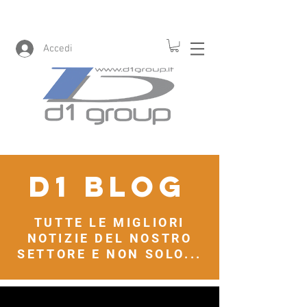
Accedi
D1 blog
TUTTE LE MIGLIORI
NOTIZIE DEL NOSTRO
SETTORE E NON SOLO...