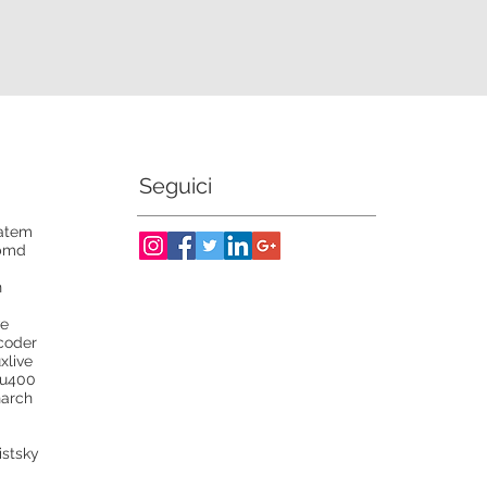
Seguici
atem
bmd
n
ve
coder
ux
live
lu400
arch
ist
sky