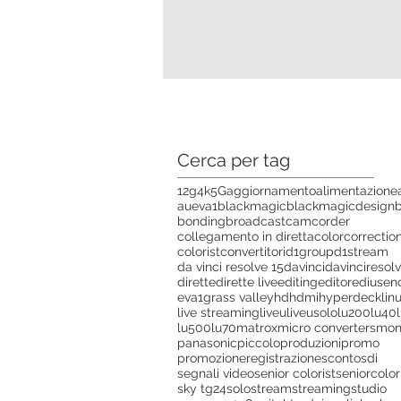
Cerca per tag
12g
4k
5G
aggiornamento
alimentazione
aueva1
blackmagic
blackmagicdesign
bonding
broadcast
camcorder
collegamento in diretta
colorcorrectio
colorist
convertitori
d1group
d1stream
da vinci resolve 15
davinci
davinciresol
dirette
dirette live
editing
editor
edius
en
eva1
grass valley
hd
hdmi
hyperdeck
lin
live streaming
liveu
liveusolo
lu200
lu40
lu500
lu70
matrox
micro converters
mon
panasonic
piccolo
produzioni
promo
promozione
registrazione
sconto
sdi
segnali video
senior colorist
seniorcolor
sky tg24
solo
stream
streaming
studio