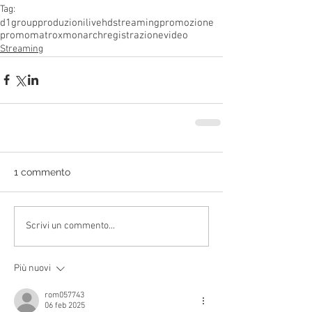
Tag:
d1group
produzioni
live
hd
streaming
promozione
promo
matrox
monarch
registrazione
video
Streaming
1 commento
Scrivi un commento...
Più nuovi
rom057743
06 feb 2025