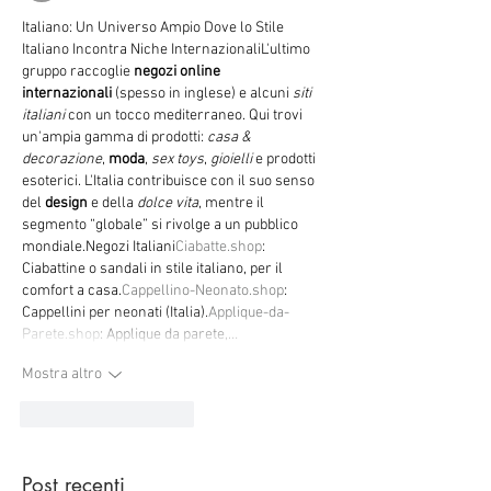
Italiano: Un Universo Ampio Dove lo Stile 
Italiano Incontra Niche InternazionaliL'ultimo 
gruppo raccoglie 
negozi online 
internazionali
 (spesso in inglese) e alcuni 
siti 
italiani
 con un tocco mediterraneo. Qui trovi 
un'ampia gamma di prodotti: 
casa & 
decorazione
, 
moda
, 
sex toys
, 
gioielli
 e prodotti 
esoterici. L'Italia contribuisce con il suo senso 
del 
design
 e della 
dolce vita
, mentre il 
segmento “globale” si rivolge a un pubblico 
mondiale.Negozi 
Italiani
Ciabatte.shop
: 
Ciabattine o sandali in stile italiano, per il 
comfort a 
casa.
Cappellino-Neonato.shop
: 
Cappellini per neonati (Italia).
Applique-da-
Parete.shop
: Applique da parete,…
Mostra altro
Mi piace
Rispondi
Post recenti