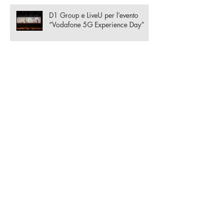
D1 Group e LiveU per l’evento
“Vodafone 5G Experience Day”
EDIUS 9 Summer Promo 2018
Blackmagic Micro Converters, I
convertitori broadcast con
alimentazione USB più piccoli al
mondo!
Archivio
ottobre 2024
aprile 2024