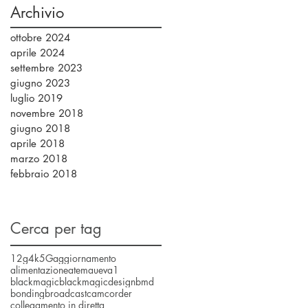
Archivio
piccoli al mondo!
ottobre 2024
aprile 2024
settembre 2023
giugno 2023
luglio 2019
novembre 2018
giugno 2018
aprile 2018
marzo 2018
febbraio 2018
Cerca per tag
12g
4k
5G
aggiornamento
alimentazione
atem
aueva1
blackmagic
blackmagicdesign
bmd
bonding
broadcast
camcorder
collegamento in diretta