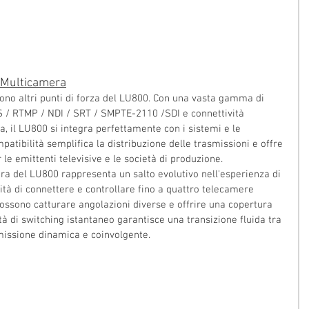
à Multicamera
 sono altri punti di forza del LU800. Con una vasta gamma di 
TS / RTMP / NDI / SRT / SMPTE-2110 /SDI e connettività 
, il LU800 si integra perfettamente con i sistemi e le 
patibilità semplifica la distribuzione delle trasmissioni e offre 
le emittenti televisive e le società di produzione.
era del LU800 rappresenta un salto evolutivo nell'esperienza di 
lità di connettere e controllare fino a quattro telecamere 
ossono catturare angolazioni diverse e offrire una copertura 
à di switching istantaneo garantisce una transizione fluida tra 
missione dinamica e coinvolgente.