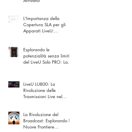
Arrivato!
L'Importanza della
Copertura SLA per gli
Apparati LiveU:
Vantaggi e Opzioni
Esplorando le
potenzialità senza limiti
del LiveU Solo PRO: La
soluzione definitiva per
lo streaming
LiveU LU800: La
Rivoluzione delle
Trasmissioni Live nel
Mercato Broadcast
Televisivo e Sportivo
La Rivoluzione del
Broadcast: Esplorando le
Nuove Frontiere