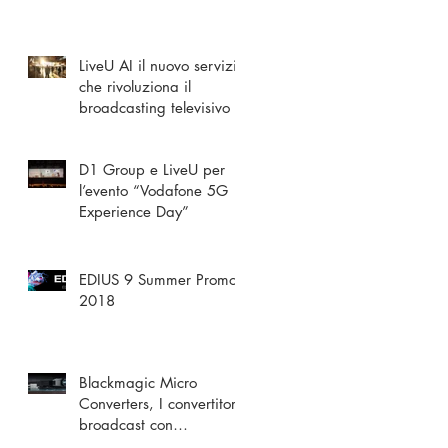
dell'Audio e del Video
LiveU AI il nuovo servizio
che rivoluziona il
broadcasting televisivo
D1 Group e LiveU per
l’evento “Vodafone 5G
Experience Day”
EDIUS 9 Summer Promo
2018
Blackmagic Micro
Converters, I convertitori
broadcast con
alimentazione USB più