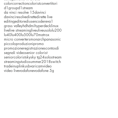
colorcorrection
colorist
convertitori
d1group
d1stream
da vinci resolve 15
davinci
davinciresolve
dirette
dirette live
editing
editor
edius
encoder
eva1
grass valley
hd
hdmi
hyperdeck
linux
live
live streaming
liveu
liveusolo
lu200
lu40
lu400
lu500
lu70
matrox
micro converters
monarch
panasonic
piccolo
produzioni
promo
promozione
registrazione
sconto
sdi
segnali video
senior colorist
seniorcolorist
sky
sky tg24
solo
stream
streaming
studio
summer2018
switch
tradein
uplink
usb
varicam
video
video live
vodafone
vodafone 5g